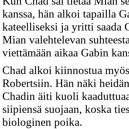
Kun Chad sai tietää Mian s
kanssa, hän alkoi tapailla 
kateelliseksi ja yritti saada
Mian valehtelevan suhteestaa
viettämään aikaa Gabin kan
Chad alkoi kiinnostua myös
Robertsiin. Hän näki heidän r
Chadin äiti kuoli kaaduttuaa
siipiensä suojaan, koska ti
biologinen poika.