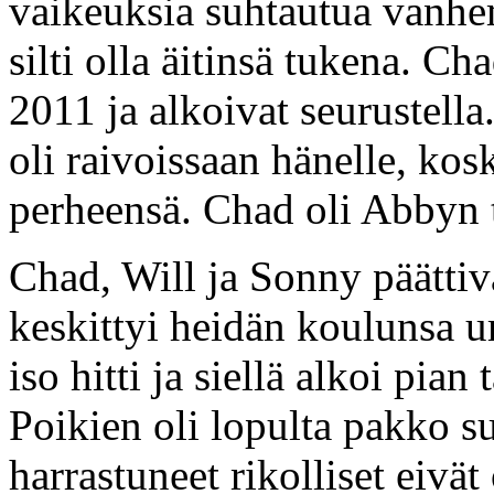
vaikeuksia suhtautua vanhe
silti olla äitinsä tukena. C
2011 ja alkoivat seurustell
oli raivoissaan hänelle, ko
perheensä. Chad oli Abbyn 
Chad, Will ja Sonny päättivä
keskittyi heidän koulunsa u
iso hitti ja siellä alkoi pia
Poikien oli lopulta pakko s
harrastuneet rikolliset eivät