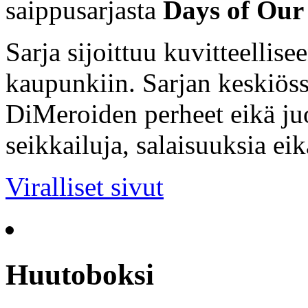
saippusarjasta
Days of Our 
Sarja sijoittuu kuvitteellis
kaupunkiin. Sarjan keskiöss
DiMeroiden perheet eikä ju
seikkailuja, salaisuuksia ei
Viralliset sivut
Huutoboksi