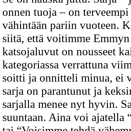
onnen tuoja – on terveempi k
vähintään pariin vuoteen. K
siitä, että voitimme Emmyn 
katsojaluvut on nousseet ka
kategoriassa verrattuna vi
soitti ja onnitteli minua, e
sarja on parantunut ja keksi
sarjalla menee nyt hyvin. S
suuntaan. Aina voi ajatell
tai “Voisimme tehdä vähemmä