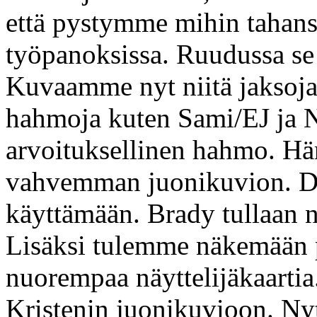
että pystymme mihin tahans
työpanoksissa. Ruudussa se
Kuvaamme nyt niitä jakso
hahmoja kuten Sami/EJ ja N
arvoituksellinen hahmo. Hä
vahvemman juonikuvion. Dan
käyttämään. Brady tullaan 
Lisäksi tulemme näkemään p
nuorempaa näyttelijäkaarti
Kristenin juonikuvioon. Ny