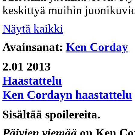
keskittyä muihin juonikuvio
Näytä kaikki
Avainsanat:
Ken Corday
2.01
2013
Haastattelu
Ken Cordayn haastattelu
Sisältää spoilereita.
Päivien viemää
on
Ken Co