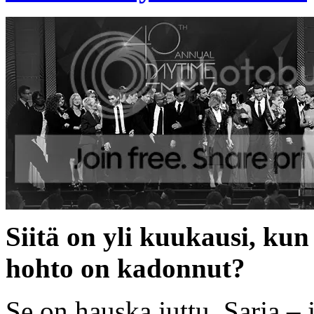
Siitä on yli kuukausi, ku
hohto on kadonnut?
Se on hauska juttu. Sarja – 