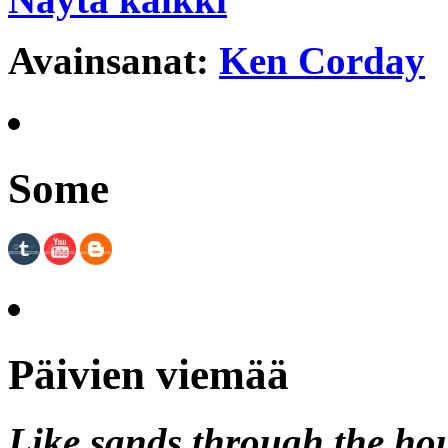
Avainsanat:
Ken Corday
Some
Päivien viemää
Like sands through the hou