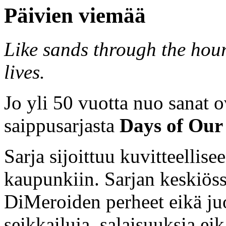
Päivien viemää
Like sands through the hour
lives.
Jo yli 50 vuotta nuo sanat o
saippusarjasta
Days of Our 
Sarja sijoittuu kuvitteellis
kaupunkiin. Sarjan keskiöss
DiMeroiden perheet eikä ju
seikkailuja, salaisuuksia ei