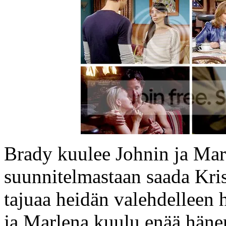
Brady kuulee Johnin ja Mar
suunnitelmastaan saada Kri
tajuaa heidän valehdelleen h
ja Marlena kuulu enää häne