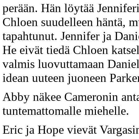
perään. Hän löytää Jenniferi
Chloen suudelleen häntä, mu
tapahtunut. Jennifer ja Danie
He eivät tiedä Chloen katse
valmis luovuttamaan Danieli
idean uuteen juoneen Parker
Abby näkee Cameronin anta
tuntemattomalle miehelle.
Eric ja Hope vievät Vargasin