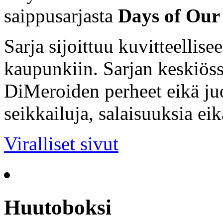
saippusarjasta
Days of Our 
Sarja sijoittuu kuvitteellis
kaupunkiin. Sarjan keskiöss
DiMeroiden perheet eikä ju
seikkailuja, salaisuuksia ei
Viralliset sivut
Huutoboksi