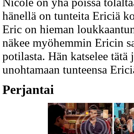
Nicole on yhä poissa tolalt
hänellä on tunteita Ericiä ko
Eric on hieman loukkaantun
näkee myöhemmin Ericin sai
potilasta. Hän katselee tätä 
unohtamaan tunteensa Erici
Perjantai