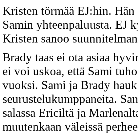
Kristen törmää EJ:hin. Hän 
Samin yhteenpaluusta. EJ ky
Kristen sanoo suunnitelmans
Brady taas ei ota asiaa hyv
ei voi uskoa, että Sami tuh
vuoksi. Sami ja Brady hauk
seurustelukumppaneita. Sam
salassa Ericiltä ja Marlenal
muutenkaan väleissä perheen