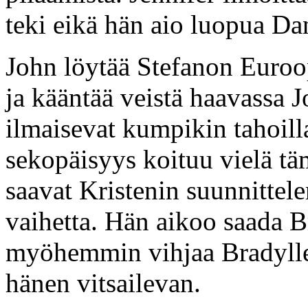
teki eikä hän aio luopua Dani
John löytää Stefanon Euroo
ja kääntää veistä haavassa 
ilmaisevat kumpikin tahoill
sekopäisyys koituu vielä tä
saavat Kristenin suunnittel
vaihetta. Hän aikoo saada B
myöhemmin vihjaa Bradylle
hänen vitsailevan.