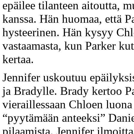
epäilee tilanteen aitoutta, m
kanssa. Hän huomaa, että P
hysteerinen. Hän kysyy Chlo
vastaamasta, kun Parker kut
kertaa.
Jennifer uskoutuu epäilyksi
ja Bradylle. Brady kertoo P
vieraillessaan Chloen luon
“pyytämään anteeksi” Daniel
pilaamista. Jennifer ilmoitt