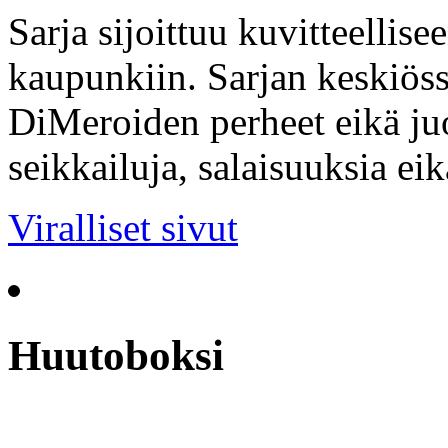
Sarja sijoittuu kuvitteellis
kaupunkiin. Sarjan keskiöss
DiMeroiden perheet eikä ju
seikkailuja, salaisuuksia ei
Viralliset sivut
Huutoboksi