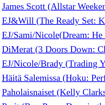
James Scott (Allstar Weeke
EJ&Will (The Ready Set: Ki
EJ/Sami/Nicole(Dream: He
DiMerat (3 Doors Down: C
EJ/Nicole/Brady (Trading Y
Häitä Salemissa (Hoku: Per
Paholaisnaiset (Kelly Clar