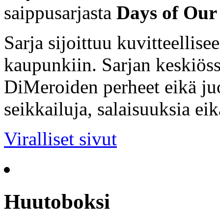
saippusarjasta
Days of Our 
Sarja sijoittuu kuvitteellis
kaupunkiin. Sarjan keskiöss
DiMeroiden perheet eikä ju
seikkailuja, salaisuuksia ei
Viralliset sivut
Huutoboksi