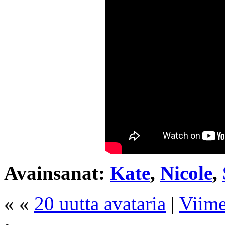
Avainsanat:
Kate
,
Nicole
,
« «
20 uutta avataria
|
Viime