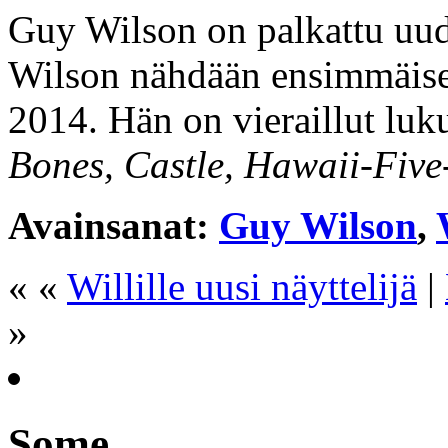
Guy Wilson on palkattu uud
Wilson nähdään ensimmäise
2014. Hän on vieraillut luk
Bones, Castle, Hawaii-Five
Avainsanat:
Guy Wilson
,
« «
Willille uusi näyttelijä
|
»
Some