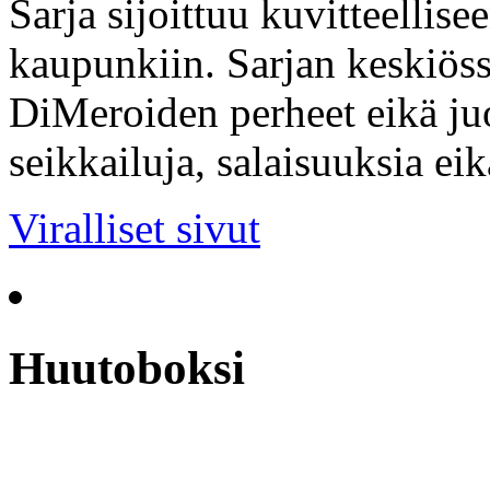
Sarja sijoittuu kuvitteellis
kaupunkiin. Sarjan keskiöss
DiMeroiden perheet eikä ju
seikkailuja, salaisuuksia ei
Viralliset sivut
Huutoboksi