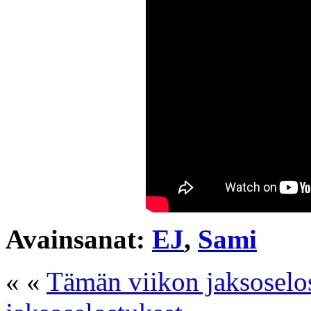
Avainsanat:
EJ
,
Sami
« «
Tämän viikon jaksoselo