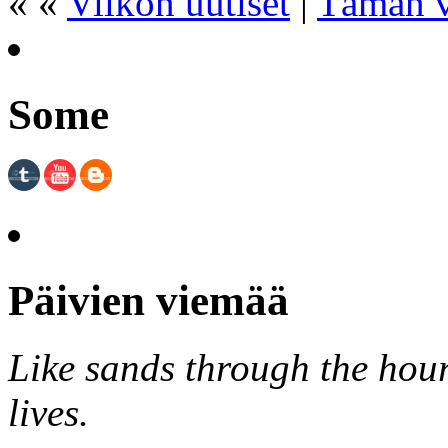
« «
Viikon uutiset
|
Tämän v
Some
Päivien viemää
Like sands through the hour
lives.