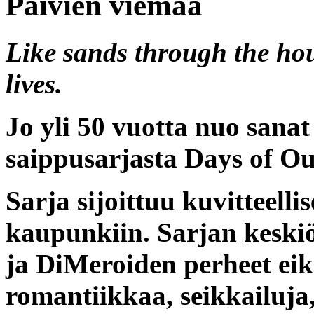
Päivien viemää
Like sands through the hou
lives.
Jo yli 50 vuotta nuo sanat
saippusarjasta
Days of Ou
Sarja sijoittuu kuvitteell
kaupunkiin. Sarjan keski
ja DiMeroiden perheet eik
romantiikkaa, seikkailuja