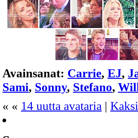
Avainsanat:
Carrie
,
EJ
,
J
Sami
,
Sonny
,
Stefano
,
Wil
« «
14 uutta avataria
|
Kaksi