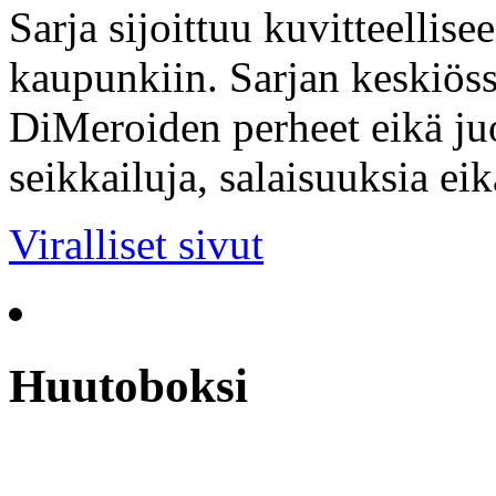
Sarja sijoittuu kuvitteellis
kaupunkiin. Sarjan keskiöss
DiMeroiden perheet eikä ju
seikkailuja, salaisuuksia ei
Viralliset sivut
Huutoboksi