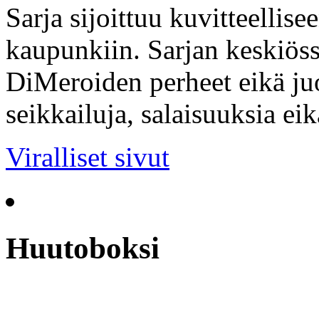
Sarja sijoittuu kuvitteellis
kaupunkiin. Sarjan keskiöss
DiMeroiden perheet eikä ju
seikkailuja, salaisuuksia ei
Viralliset sivut
Huutoboksi