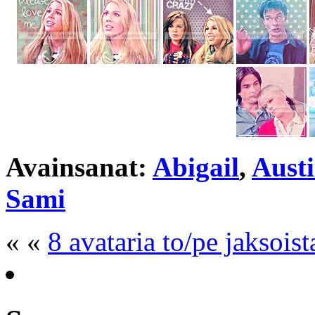
Avainsanat:
Abigail
,
Aust
Sami
« «
8 avataria to/pe jaksoist