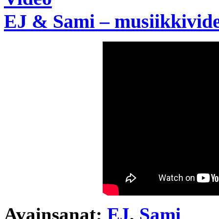
EJ & Sami – musiikkivid
Avainsanat:
EJ
,
Sami