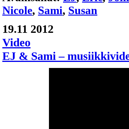
Nicole
,
Sami
,
Susan
19.11
2012
Video
EJ & Sami – musiikkivid