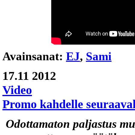
Avainsanat:
EJ
,
Sami
17.11
2012
Video
Promo kahdelle seuraavall
Odottamaton paljastus mut