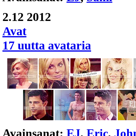
2.12
2012
Avat
17 uutta avataria
Avainsanat:
EJ
,
Eric
,
Joh